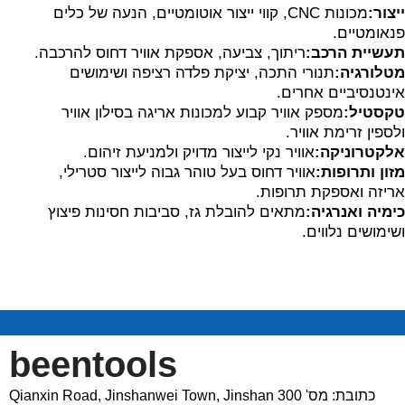
ייצור:
מכונות CNC, קווי ייצור אוטומטיים, הנעה של כלים
פנאומטיים.
תעשיית הרכב:
ריתוך, צביעה, אספקת אוויר דחוס להרכבה.
מטלורגיה:
תנורי התכה, יציקת פלדה רציפה ושימושים
אינטנסיביים אחרים.
טקסטיל:
מספק אוויר קבוע למכונות אריגה בסילון אוויר
ולספין זרימת אוויר.
אלקטרוניקה:
אוויר נקי לייצור מדויק ולמניעת זיהום.
מזון ותרופות:
אוויר דחוס בעל טוהר גבוה לייצור סטרילי,
אריזה ואספקת תרופות.
כימיה ואנרגיה:
מתאים להובלת גז, סביבות חסינות פיצוץ
ושימושים נלווים.
beentools
כתובת: מס' 300 Qianxin Road, Jinshanwei Town, Jinshan