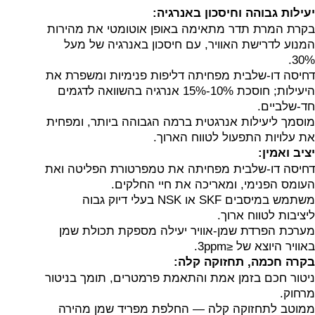
יעילות גבוהה וחיסכון באנרגיה:
בקרת המרת תדר מתאימה באופן אוטומטי את מהירות
המנוע לדרישת האוויר, עם חיסכון באנרגיה של מעל
30%.
דחיסה דו-שלבית מפחיתה דליפות פנימיות ומשפרת את
היעילות; חוסכת 10%-15% אנרגיה בהשוואה לדגמים
חד-שלביים.
מוסמך ליעילות אנרגטית ברמה הגבוהה ביותר, ומפחית
את עלויות התפעול לטווח הארוך.
יציב ואמין:
דחיסה דו-שלבית מפחיתה את טמפרטורת הפליטה ואת
העומס הפנימי, ומאריכה את חיי החלקים.
משתמש במיסבים SKF או NSK בעלי דיוק גבוה
ליציבות לטווח ארוך.
מערכת הפרדת שמן-אוויר יעילה מספקת תכולת שמן
באוויר היוצא של ≤3ppm.
בקרה חכמה, תחזוקה קלה:
ניטור חכם בזמן אמת והתאמת פרמטרים, תומך בניטור
מרחוק.
ממוטב לתחזוקה קלה — החלפת מפריד שמן מהירה