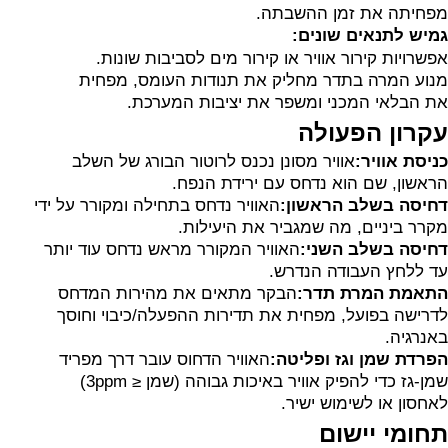
מפחיתה את זמן ההשבתה.
גמיש לתנאים שונים:
אפשרויות קירור אוויר או קירור מים לסביבות שונות.
מנוע המרה בתדר מחליק את תנודות העומס, מפחית
את הבלאי המכני ומשפר את יציבות המערכת.
עקרון הפעולה
כניסת אוויר:
אוויר מסונן נכנס לרוטור הבורג של השלב
הראשון, שם הוא נדחס עם ירידת הנפח.
דחיסה בשלב הראשון:
האוויר נדחס בתחילה ומקורר על ידי
מקרר ביניים, מה שמגביר את היעילות.
דחיסה בשלב השני:
האוויר המקורר מראש נדחס עוד יותר
עד ללחץ העבודה הנדרש.
התאמת המרת תדר:
הבקר מתאים את מהירות המדחס
לדרישה בפועל, מפחית את תדירות ההפעלה/כיבוי וחוסך
באנרגיה.
הפרדת שמן וגז ופליטה:
האוויר הדחוס עובר דרך מפריד
שמן-גז כדי להפיק אוויר באיכות גבוהה (שמן ≤ 3ppm)
לאחסון או לשימוש ישיר.
תחומי יישום