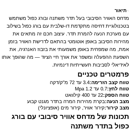
תיאור
מדחס האוויר הסיבובי בעל תדר משתנה ובורג כפול משתמש
בטכנולוגיית דחיסה מתקדמת דו-שלבית עם בורג כפול בשילוב
עם מערכת הנעה להמרת תדר. עיצוב חכם זה מתאים את
מהירות הסיבוב באופן אוטומטי בהתאם לדרישת האוויר בזמן
אמת, מה שמפחית באופן משמעותי את בזבוז האנרגיה, את
השפעת ההפעלה ומשפר את אורך חיי הציוד — מה שהופך אותו
לאידיאלי לסביבות תעשייתיות דינמיות.
פרמטרים טכניים
טווח קצב הזרימה:
3.4 עד 72 מ"ק/דקה
טווח לחץ:
0.7 עד 1.2 Mpa
טווח הספק:
22 עד 400 קילוואט
מצב הנעה:
בקרת מהירות המרה בתדר מגנט קבוע
מצב קירור:
קירור אוויר, קירור מים (אופציונלי)
תכונות של מדחס אוויר סיבובי עם בורג
כפול בתדר משתנה