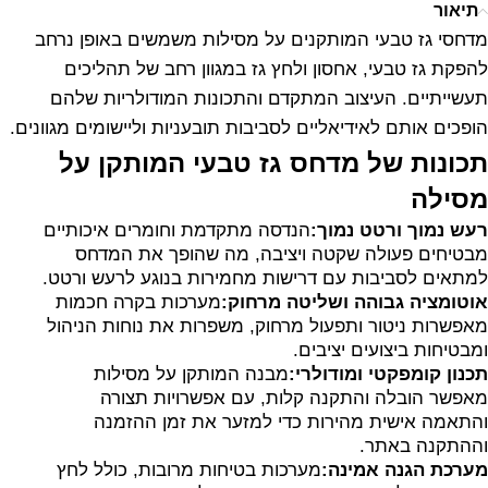
תיאור
מדחסי גז טבעי המותקנים על מסילות משמשים באופן נרחב
להפקת גז טבעי, אחסון ולחץ גז במגוון רחב של תהליכים
תעשייתיים. העיצוב המתקדם והתכונות המודולריות שלהם
הופכים אותם לאידיאליים לסביבות תובעניות וליישומים מגוונים.
תכונות של מדחס גז טבעי המותקן על
מסילה
רעש נמוך ורטט נמוך:
הנדסה מתקדמת וחומרים איכותיים
מבטיחים פעולה שקטה ויציבה, מה שהופך את המדחס
למתאים לסביבות עם דרישות מחמירות בנוגע לרעש ורטט.
אוטומציה גבוהה ושליטה מרחוק:
מערכות בקרה חכמות
מאפשרות ניטור ותפעול מרחוק, משפרות את נוחות הניהול
ומבטיחות ביצועים יציבים.
תכנון קומפקטי ומודולרי:
מבנה המותקן על מסילות
מאפשר הובלה והתקנה קלות, עם אפשרויות תצורה
והתאמה אישית מהירות כדי למזער את זמן ההזמנה
וההתקנה באתר.
מערכת הגנה אמינה:
מערכות בטיחות מרובות, כולל לחץ