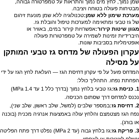
שמן נמוך, לחץ מים נמוך והתראות על טמפרטורה גבוהה,
מבטיחות פעולה בטוחה ויציבה.
מערכת שימון ללא שמן:
טכנולוגיה ללא שמן מונעת זיהום
של גז טבעי ומתאימה למערכות טיפול והובלת גז.
מגוון שיטות קירור:
אפשרויות קירור במים, באוויר או
היברידיות זמינות לשמירה על טמפרטורות פעולה
אופטימליות בסביבות שונות.
עקרון הפעולה של מדחס גז טבעי המותקן
על מסילה
המדחס פועל על פי עקרון דחיסת הגז — העלאת לחץ הגז על ידי
הפחתת נפחו. התהליך כולל:
1. כניסת גז:
גז טבעי בלחץ נמוך (בדרך כלל 1 עד 1.4 MPa)
נכנס למדחס דרך שסתום הכניסה.
2. דחיסת גז:
במספר שלבים (למשל, שלב ראשון, שלב שני),
נפח הגז מצטמצם והלחץ עולה באמצעות אנרגיה מכנית (בוכנה
או בורג).
3. פריקת גז:
גז בלחץ גבוה (עד 2 MPa) נפלט דרך פתח הפליטה