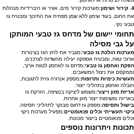
ונשלח לצינורות או לאחסון.
4. קירור ושימון:
מערכות קירור מים, אוויר או היברידיות מנהלות
את החום, בעוד שימון ללא שמן מפחית את החיכוך ומבטיח גז
טבעי נקי.
תחומי יישום של מדחס גז טבעי המותקן
על גבי מסילה
מערכות הולכת גז טבעי:
מגביר את לחץ הגז בצינורות
ארוכי טווח, ומבטיח אספקה יעילה מהשדות לצרכנים.
הפקת ואחסון גז טבעי:
מדחס גז לאחסון לטווח ארוך,
וממקסם את ניצול המשאבים.
תעשיות כימיות ותרופות:
מספק אנרגיה גזית לתגובות,
הובלה ואחסון בתהליכי ייצור.
אריזת מזון וייצור:
משמש ליציקה בנשיפה, הזרקת גז
באריזה ומשימות ייצור מזון אחרות.
בישול ותסיסה:
מספק גז דחוס מבוקר לתהליכי תסיסה.
ניקוי תעשייתי וכלים פנאומטיים:
מפעיל מערכות ניקוי
וכלים פנאומטיים בייצור מכונות.
תכונות ויתרונות נוספים