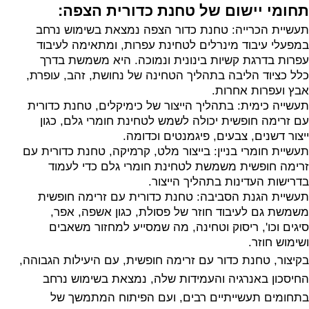
תחומי יישום של טחנת כדורית הצפה:
תעשיית הכרייה: טחנת כדור הצפה נמצאת בשימוש נרחב
במפעלי עיבוד מינרלים לטחינת עפרות, ומתאימה לעיבוד
עפרות בדרגת קשיות בינונית ונמוכה. היא משמשת בדרך
כלל כציוד הליבה בתהליך הטחינה של נחושת, זהב, עופרת,
אבץ ועפרות אחרות.
תעשייה כימית: בתהליך הייצור של כימיקלים, טחנת כדורית
עם זרימה חופשית יכולה לשמש לטחינת חומרי גלם, כגון
ייצור דשנים, צבעים, פיגמנטים וכדומה.
תעשיית חומרי בניין: בייצור מלט, קרמיקה, טחנת כדורית עם
זרימה חופשית משמשת לטחינת חומרי גלם כדי לעמוד
בדרישות העדינות בתהליך הייצור.
תעשיית הגנת הסביבה: טחנת כדורית עם זרימה חופשית
משמשת גם לעיבוד חוזר של פסולת, כגון אשפה, אפר,
סיגים וכו', ריסוק וטחינה, מה שמסייע למחזור משאבים
ושימוש חוזר.
בקיצור, טחנת כדור עם זרימה חופשית, עם היעילות הגבוהה,
החיסכון באנרגיה והעמידות שלה, נמצאת בשימוש נרחב
בתחומים תעשייתיים רבים, ועם הפיתוח המתמשך של