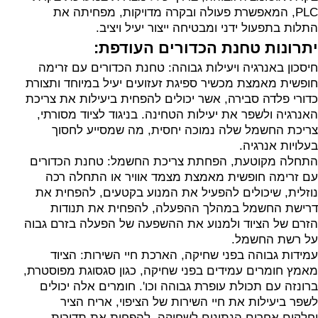
PLC, המאפשרת פעולה ובקרה מדויקות, מפחיתה את
התלות בתפעול ידני ומבטיחה ייצור יעיל ויציב.
יתרונות טחנת הכדורים העודפת:
חיסכון באנרגיה ויעילות גבוהה: טחנת הכדורים עם זרימה
חופשית מאמצת מכשיר ספיגת זעזועים יעיל במיוחד ותצורת
כדורי פלדה סבירה, אשר יכולים להפחית ביעילות את צריכת
האנרגיה ולשפר את יעילות הטחינה. בניגוד לציוד מסורתי,
צריכת החשמל שלה נמוכה יחסית, מה שמסייע לחסוך
בעלויות אנרגיה.
התחלה מקוטעת, הפחתת צריכת החשמל: טחנת הכדורים
עם זרימה חופשית מאמצת מצמד אוויר או התחלה רכה
נוזלית, שיכולים להפעיל את המנוע בקטעים, להפחית את
דרישת החשמל במהלך ההפעלה, להפחית את תנודות
הזרם של הציוד ולמנוע את ההשפעה של הפעלה בזרם גבוה
על רשת החשמל.
עמידות גבוהה בפני שחיקה, הארכת חיי השירות: הציוד
מאמץ חומרים עמידים בפני שחיקה, כגון סגסוגת מפוסטרת,
ברונזה עם תכולת עופרת גבוהה וכו'. חומרים אלה יכולים
לשפר ביעילות את חיי השירות של הציפוי, אריח הציר
וחלקים אחרים הנתונים לשחיקה, להפחית את תדירות