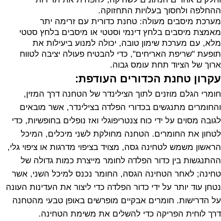
ההחלפה ולחסוך בעלויות התחזוקה.
מערכת מיסבים מעולה: טחנת כדורית עם זרימה יתר
מאמצת מיסבים בלחץ דינמי וסטטי או מיסבים בלחץ סטטי
מלא, עם מערכת שימון טובה, יכולה למנוע ביעילות את
תופעת "שריפת האריחים", כדי להבטיח פעולה יציבה לטווח
ארוך של הציוד תחת עומס גבוה.
עקרון טחנת הכדורים העודפת:
חומרי הגלם מוזנים לתוך הצילינדר של הטחנה דרך המזין,
והחומרים מתנגשים בכדורי הפלדה בצילינדר, אשר מובאים
לגובה מסוים על ידי כוח צנטריפוגלי ואז נופלים בחופשיות, כדי
לטחון את החומרים. הטחנה מחולקת לשני מיכלים, המיכל
הראשון משמש לטחינה גסה, מצויד בציפוי מדרגות או ציפוי גלי,
ההתנגשות בין כדור הפלדה לחומר מייצרת כמות גדולה של
טחינה; לאחר הטחינה הגסה, החומר נכנס למיכל השני, אשר
נטחן עוד יותר על ידי כדור הפלדה כדי ליצור את העדינות העונה
על הדרישות. חומרים אבקיים מופרשים באופן טבעי מהטחנה
דרך לוחית הפריקה כדי להשלים את משימת הטחינה.