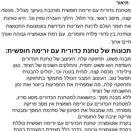
תיאור
מטחנת כדורית עם זרימה חופשית מורכבת בעיקר מגליל, מכסה
קצה, מיסב ראשי, ציר חלול, הילוך העברה ומזין וכו'. היא טוחנת
את חומר הגלם לדרגת העדינות הנדרשת באמצעות התנגשות
וטחינה בין כדורי פלדה וחומרים, עם רמת אוטומציה גבוהה ואורך
חיים ארוך.
תכונות של טחנת כדורית עם זרימה חופשית:
מבנה פשוט, תחזוקה קלה: העיצוב של טחנת הכדורים
העודפת הוא פשוט יחסית, והחלקים השונים של הציוד, כגון
צילינדר, מכסה קצה, לוחית בטנה וכו', יכולים להבטיח
תפעול טוב. העיצוב המבני הכולל מתמקד בתחזוקה
ותחזוקה קלה, מה שמפחית את ההפרעות בייצור ואת זמן
ההשבתה של הציוד.
ללא מבנה מסך: בהשוואה למטחנת הכדורים מסוג סריג,
למטחנת הכדורים עם זרימה חופשית אין מסך פריקה
מסורתי, מה שמבטל את הסיכון של סתימת המסך ומבטיח
פריקה יציבה של החומרים.
בקרת אוטומציה: טחנת הכדורים עם זרימה חופשית כוללת
בקרת אוטומציה גבוהה, בדרך כלל מצוידת במערכת בקרת