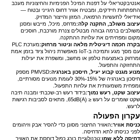
אנטיבקטריאלי על דפנות המיכל הפנימיות והחיצוניות מעכב
התפתחות חיידקים, ומבטיח אוויר דחוס היגייני ובטוח —
אידיאלי לתעשיות הרפואה, המזון והייצור המדויק.
עיצוב משולב, התקנה קלה:
מדחס, מיכל, מייבש ומסנן
משולבים ברמה גבוהה מבטלים צנרת מורכבת, חוסכים
מקום ומפחיתים את עלויות ההתקנה.
בקרה חכמה דיגיטלית מלאה וניטור מרחוק:
מערכת PLC
עם מסך מגע ותמיכה ב-IoT מאפשרת ניהול ציוד בזמן אמת
ומרחוק באמצעות טלפון או מחשב, ומשפרת את יעילות
התחזוקה והתפעול.
מנוע מגנט קבוע יעיל, חיסכון באנרגיה:
PMVSD מספק
חיסכון באנרגיה של 15%-30% לעומת מנועים מסורתיים,
ומפחית משמעותית את עלויות התפעול.
עיצוב שקט, רעש נמוך:
בידוד רעש רב-שכבתי ומבנה תיבה
שקט שומרים על רעש ≤ 65dB(A), מתאים לסביבות רגישות
לרעש.
עקרון הפעולה
כניסת אוויר:
האוויר החיצוני מסונן כדי להסיר אבק וזיהומים
לפני כניסתו לתא הדחיסה.
דחיסה ללא שמן:
טכנולוגיית בורג כפול דוחסת את האוויר