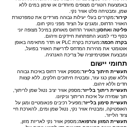
באמצעות רוטורים מצופים מיוחדים או שימון במים ללא
שמן, ומבטיחה פלט אוויר נקי.
קירור:
מקררים בעלי יעילות גבוהה מורידים את טמפרטורת
האוויר הדחוס, ומגנים על הציוד מפני נזקי חום.
פליטה ואחסון:
האוויר הדחוס מאוחסן במיכל מצופה יוני
כסף כדי למנוע התפתחות חיידקים וזיהום.
בקרה חכמה:
מערכת בקרת PLC או תדר מתאימה באופן
אוטומטי את מהירות המדחס לדרישת האוויר בפועל,
ומבצעת אופטימיזציה של צריכת האנרגיה.
תחומי יישום
תעשיית חיתוך בלייזר:
מספק אוויר דחוס באיכות גבוהה
וללא שמן כגז עזר, ומבטיח חיתוכים חלקים, ללא קצוות
חדים וללא זיהום.
תעשיית ריתוך בלייזר:
מספק אוויר יציב נטול שמן לריתוך,
תוך שמירה על איכות הריתוך וניקיונו.
תעשיית סימון בלייזר:
מפעיל רכיבים פנאומטיים ומגן על
האופטיקה, ומבטיח אוויר נקי, נטול שמן ומים, להארכת חיי
ציוד הלייזר.
תעשיית המזון והרפואה:
מספק אוויר נקי לאריזת מזון,